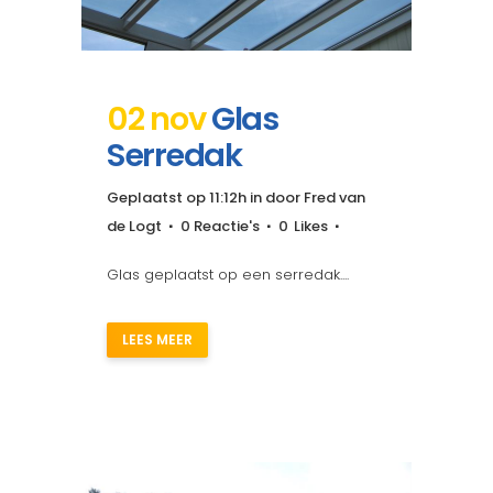
02 nov
Glas
Serredak
Geplaatst op 11:12h
in
door
Fred van
de Logt
0 Reactie's
0
Likes
Glas geplaatst op een serredak....
LEES MEER