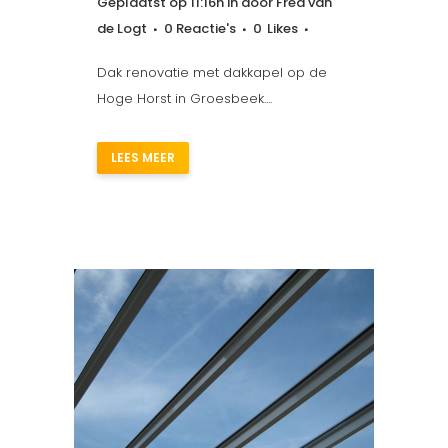
Geplaatst op 11:16h
in
door
Fred van
de Logt
0 Reactie's
0
Likes
Dak renovatie met dakkapel op de
Hoge Horst in Groesbeek....
LEES MEER