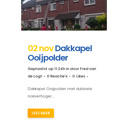
02 nov
Dakkapel
Ooijpolder
Geplaatst op 11:24h
in
door
Fred van
de Logt
0 Reactie's
0
Likes
Dakkapel Ooijpolder met dubbele
nokverhoger....
LEES MEER