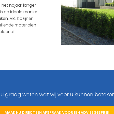
n het najaar langer
is de ideale manier
ken. VBL Kozijnen
hillende materialen
elder of
t u graag weten wat wij voor u kunnen beteke
MAAK NU DIRECT EEN AFSPRAAK VOOR EEN ADVIESGESPREK