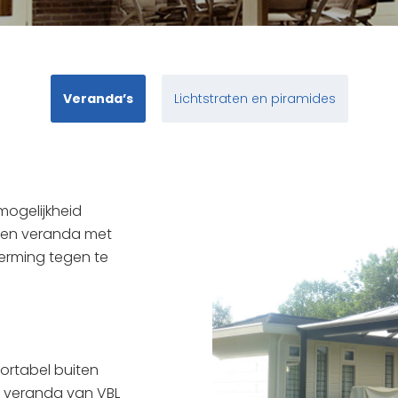
Veranda’s
Lichtstraten en piramides
mogelijkheid
 Een veranda met
erming tegen te
ortabel buiten
en veranda van VBL