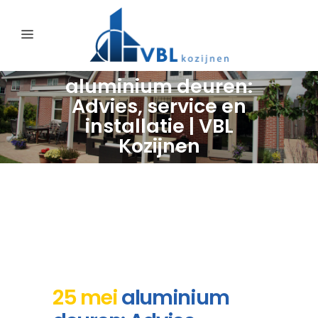
aluminium deuren:
Advies, service en
installatie | VBL
Kozijnen
25 mei
aluminium