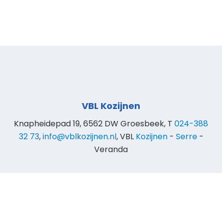
VBL Kozijnen
Knapheidepad 19, 6562 DW Groesbeek, T
024-388
32 73
,
info@vblkozijnen.nl
, VBL
Kozijnen
-
Serre
-
Veranda
© 2025 VBL Kozijnen