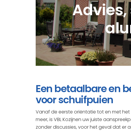
Advies, 
alu
Een betaalbare en b
voor schuifpuien
Vanaf de eerste oriëntatie tot en met h
meer, is VBL Kozijnen uw juiste aanspreekp
zonder discussies, voor het geval dat er a