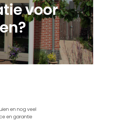
atie voor
ien?
uien en nog veel
ice en garantie