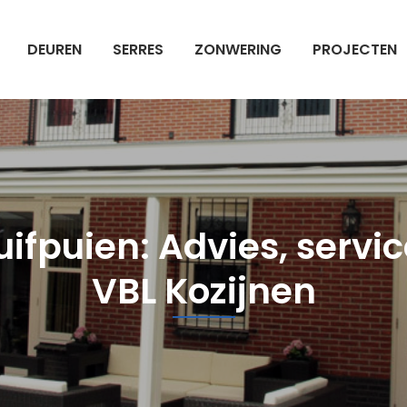
DEUREN
SERRES
ZONWERING
PROJECTEN
fpuien: Advies, service 
VBL Kozijnen