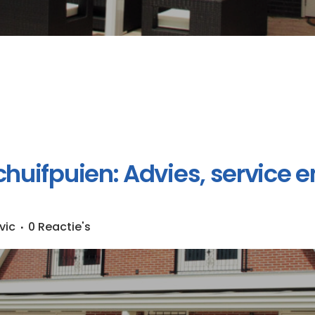
uifpuien: Advies, service en 
vic
0 Reactie's