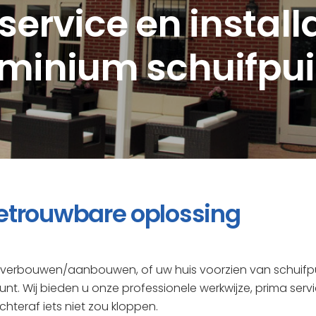
service en install
minium schuifpu
etrouwbare oplossing
et verbouwen/aanbouwen, of uw huis voorzien van schuifp
unt. Wij bieden u onze professionele werkwijze, prima serv
chteraf iets niet zou kloppen.