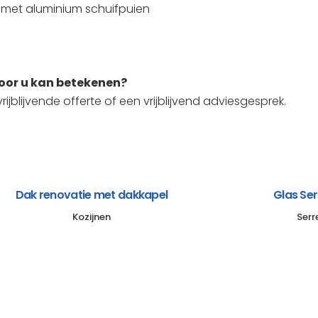
 met aluminium schuifpuien
voor u kan betekenen?
ijblijvende offerte of een vrijblijvend adviesgesprek.
Dak renovatie met dakkapel
Glas Se
Kozijnen
Serr