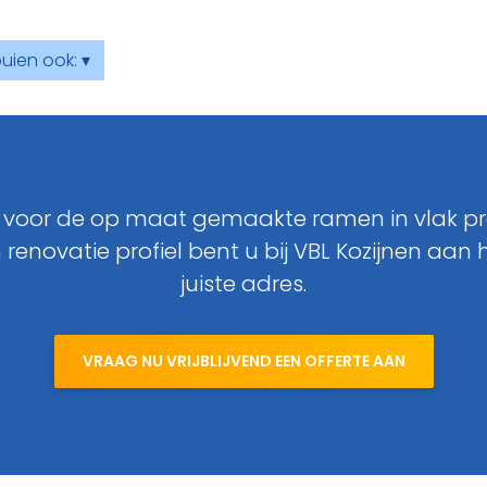
uien ook: ▾
 voor de op maat gemaakte ramen in vlak pro
 renovatie profiel bent u bij VBL Kozijnen aan 
juiste adres.
VRAAG NU VRIJBLIJVEND EEN OFFERTE AAN