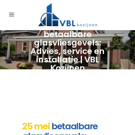
betaalbare
glasvliesgevels:
Advies, service en
installatie | VBL
Kozijnen
25 mei
betaalbare