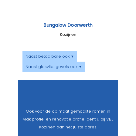
Bungalow Doorwerth
Kozijnen
Naast betaalbare ook: ▾
Naast glasvliesgevels ook: ▾
Ook voor de op maat gemaakte ramen in
vlak profiel en renovatie profiel bent u bij VBL
Kozijnen aan het juiste adres.