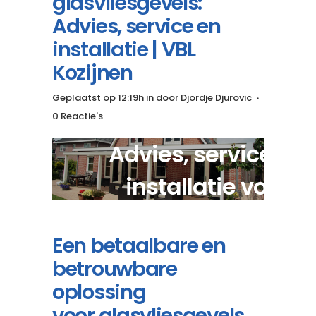
glasvliesgevels:
Advies, service en
installatie | VBL
Kozijnen
Geplaatst op 12:19h
in
door
Djordje Djurovic
0 Reactie's
Advies, service en
installatie voor
betaalbare glasvliesgev
Een betaalbare en
betrouwbare
oplossing
voor glasvliesgevels