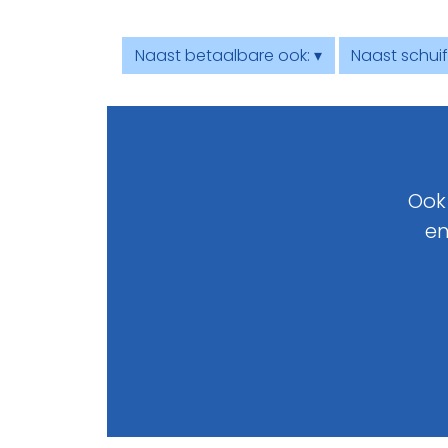
Naast betaalbare ook: ▾
Naast schuif
Ook
en