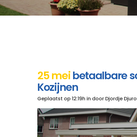
25 mei
betaalbare sch
Kozijnen
Geplaatst op 12:19h
in
door
Djordje Djuro