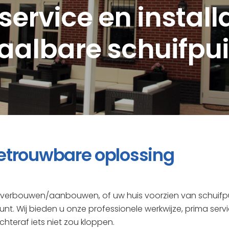
service en install
aalbare schuifpu
etrouwbare oplossing
et verbouwen/aanbouwen, of uw huis voorzien van schuifp
unt. Wij bieden u onze professionele werkwijze, prima serv
chteraf iets niet zou kloppen.