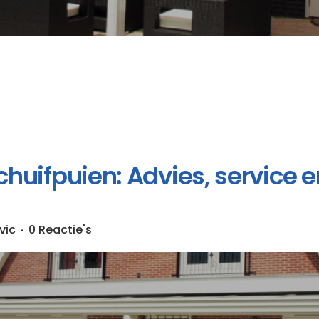
uifpuien: Advies, service en 
vic
0 Reactie's