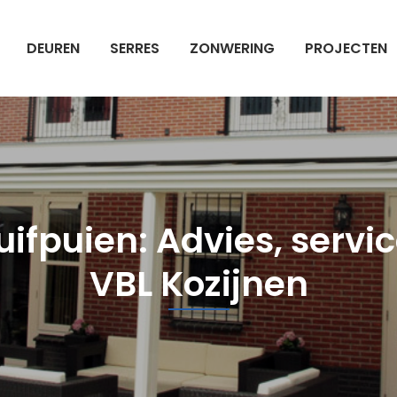
DEUREN
SERRES
ZONWERING
PROJECTEN
fpuien: Advies, service
VBL Kozijnen