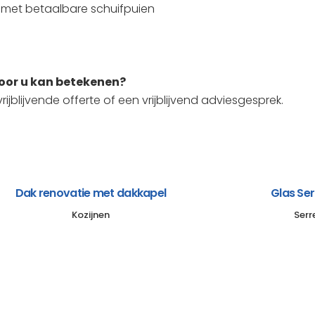
 met betaalbare schuifpuien
voor u kan betekenen?
ijblijvende offerte of een vrijblijvend adviesgesprek.
Dak renovatie met dakkapel
Glas Se
Kozijnen
Serr