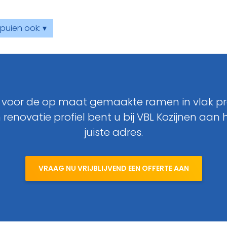
puien ook: ▾
 voor de op maat gemaakte ramen in vlak pro
 renovatie profiel bent u bij VBL Kozijnen aan 
juiste adres.
VRAAG NU VRIJBLIJVEND EEN OFFERTE AAN