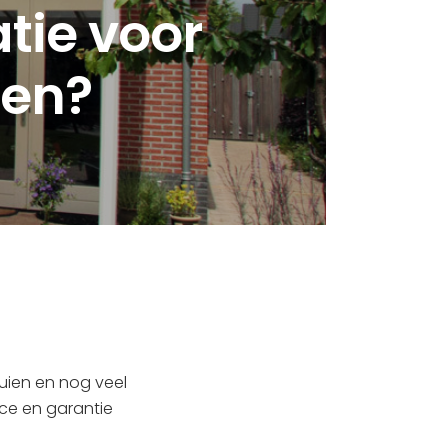
atie voor
ien?
uien en nog veel
ice en garantie