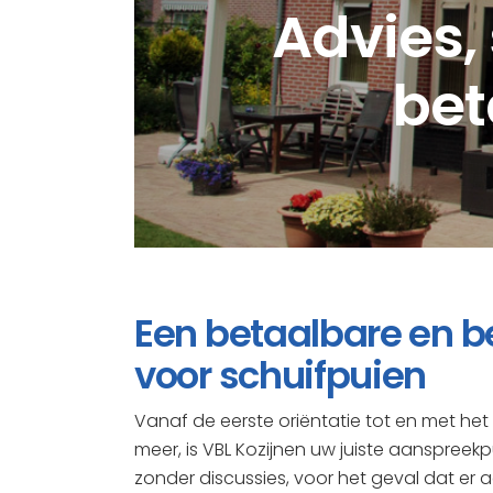
Advies, 
bet
Een betaalbare en b
voor schuifpuien
Vanaf de eerste oriëntatie tot en met h
meer, is VBL Kozijnen uw juiste aanspreekp
zonder discussies, voor het geval dat er a