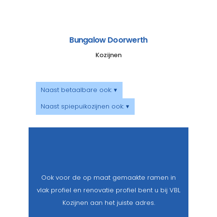
Bungalow Doorwerth
Kozijnen
Naast betaalbare ook: ▾
Naast spiepuikozijnen ook: ▾
Ook voor de op maat gemaakte ramen in
vlak profiel en renovatie profiel bent u bij VBL
Kozijnen aan het juiste adres.