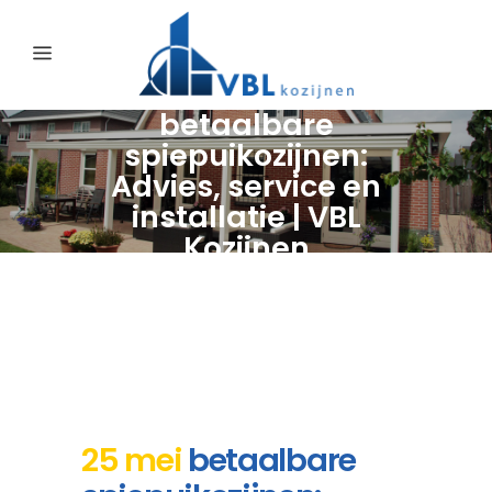
betaalbare
spiepuikozijnen:
Advies, service en
installatie | VBL
Kozijnen
25 mei
betaalbare