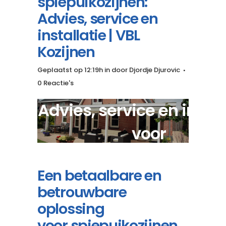
spiepuikozijnen:
Advies, service en
installatie | VBL
Kozijnen
Geplaatst op 12:19h
in
door
Djordje Djurovic
0 Reactie's
Advies, service en instal
voor
betaalbare spiepuikozi
Een betaalbare en
betrouwbare
oplossing
voor spiepuikozijnen