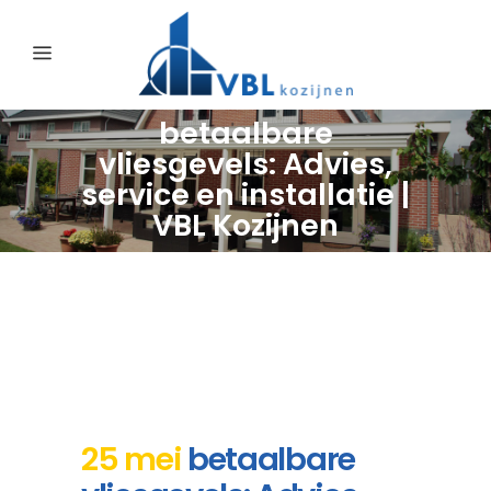
betaalbare
vliesgevels: Advies,
service en installatie |
VBL Kozijnen
25 mei
betaalbare