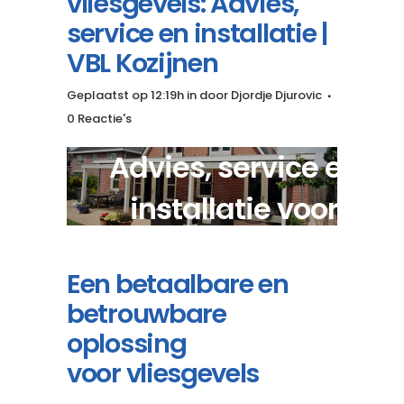
vliesgevels: Advies,
service en installatie |
VBL Kozijnen
Geplaatst op 12:19h
in
door
Djordje Djurovic
0 Reactie's
Advies, service en
installatie voor
betaalbare vliesgevels?
Een betaalbare en
betrouwbare
oplossing
voor vliesgevels