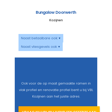
Bungalow Doorwerth
Kozijnen
Naast betaalbare ook: ▾
Naast vliesgevels ook: ▾
Ook voor de op maat gemaakte ramen in
vlak profiel en renovatie profiel bent u bij VBL
Kozijnen aan het juiste adres.