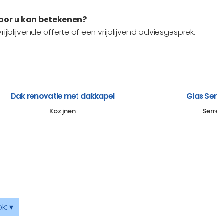
voor u kan betekenen?
ijblijvende offerte of een vrijblijvend adviesgesprek.
Dak renovatie met dakkapel
Glas Se
Kozijnen
Serr
k: ▾