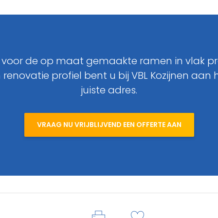
 voor de op maat gemaakte ramen in vlak pro
 renovatie profiel bent u bij VBL Kozijnen aan 
juiste adres.
VRAAG NU VRIJBLIJVEND EEN OFFERTE AAN