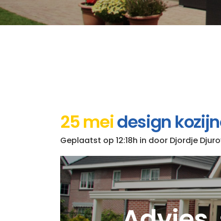
25 mei
design kozijne
Geplaatst op 12:18h
in
door
Djordje Djuro
Advies, 