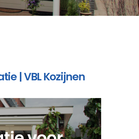
atie | VBL Kozijnen
atie voor