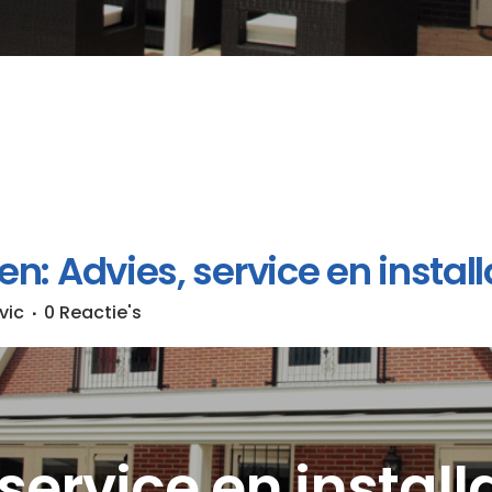
n: Advies, service en install
vic
0 Reactie's
service en install