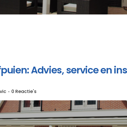
uien: Advies, service en inst
vic
0 Reactie's