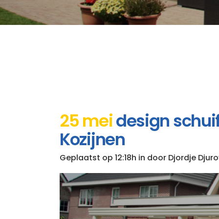
25 mei
design schuifp
Kozijnen
Geplaatst op 12:18h
in
door
Djordje Djuro