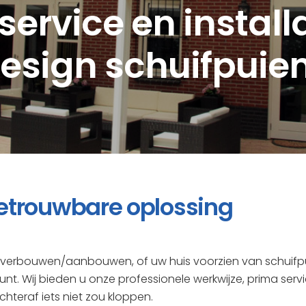
service en install
esign schuifpuie
etrouwbare oplossing
et verbouwen/aanbouwen, of uw huis voorzien van schuifp
unt. Wij bieden u onze professionele werkwijze, prima serv
chteraf iets niet zou kloppen.