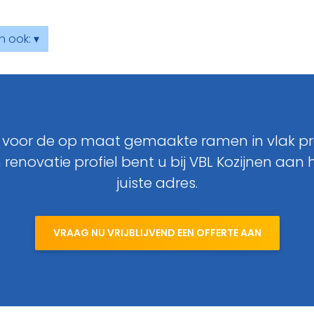
n ook: ▾
 voor de op maat gemaakte ramen in vlak pro
 renovatie profiel bent u bij VBL Kozijnen aan 
juiste adres.
VRAAG NU VRIJBLIJVEND EEN OFFERTE AAN