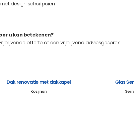
 met design schuifpuien
voor u kan betekenen?
ijblijvende offerte of een vrijblijvend adviesgesprek.
Dak renovatie met dakkapel
Glas Se
Kozijnen
Serr