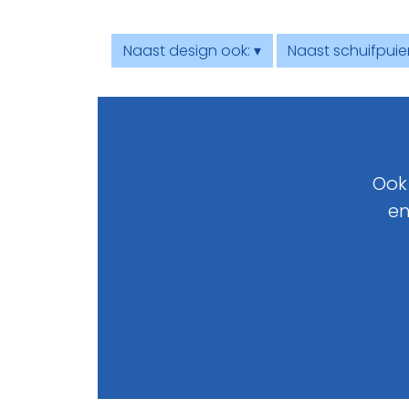
Naast design ook: ▾
Naast schuifpuie
Ook
en