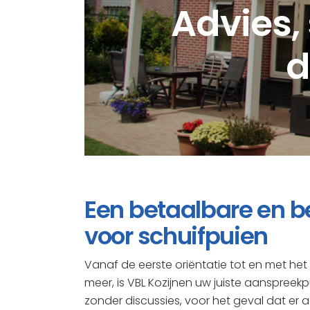
Advies, 
d
Een betaalbare en b
voor schuifpuien
Vanaf de eerste oriëntatie tot en met h
meer, is VBL Kozijnen uw juiste aanspreekp
zonder discussies, voor het geval dat er a