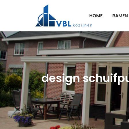
HOME
RAMEN
design schuifpui