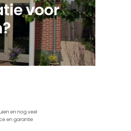
atie voor
n?
uien en nog veel
ice en garantie