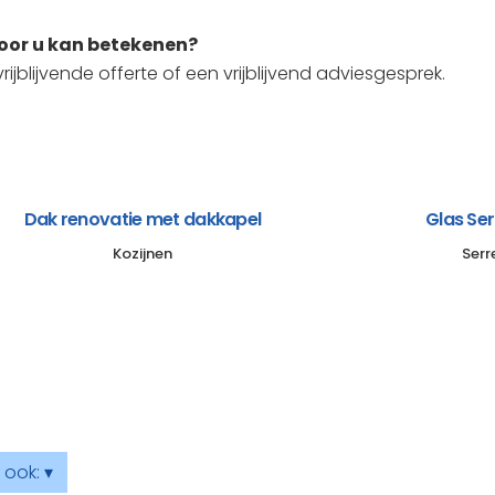
voor u kan betekenen?
ijblijvende offerte of een vrijblijvend adviesgesprek.
Dak renovatie met dakkapel
Glas Se
Kozijnen
Serr
ook: ▾