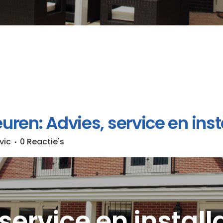
ren: Advies, service en insta
vic
0 Reactie's
service en install