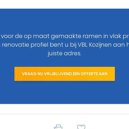
 voor de op maat gemaakte ramen in vlak pro
 renovatie profiel bent u bij VBL Kozijnen aan 
juiste adres.
VRAAG NU VRIJBLIJVEND EEN OFFERTE AAN