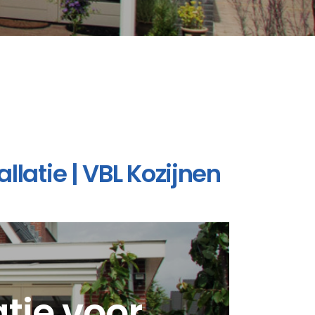
llatie | VBL Kozijnen
atie voor