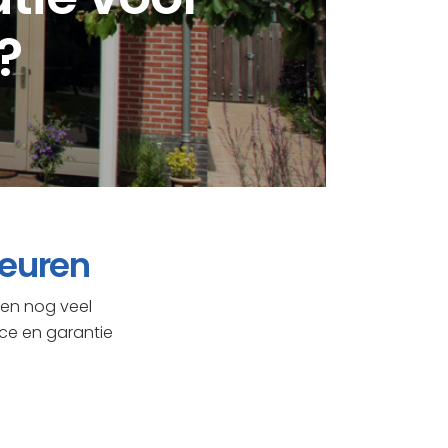
?
deuren
 en nog veel
ice en garantie