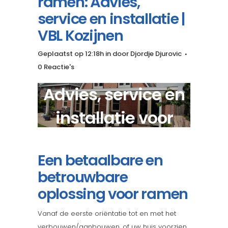
ramen: Advies,
service en installatie |
VBL Kozijnen
Geplaatst op 12:18h
in
door
Djordje Djurovic
0 Reactie's
Advies, service en
installatie voor
exclusieve ramen?
Een betaalbare en
betrouwbare
oplossing voor ramen
Vanaf de eerste oriëntatie tot en met het
verbouwen/aanbouwen, of uw huis voorzien