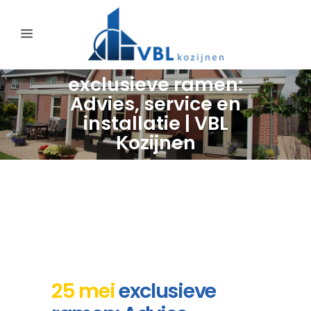
exclusieve ramen:
Advies, service en
installatie | VBL
Kozijnen
25 mei
exclusieve