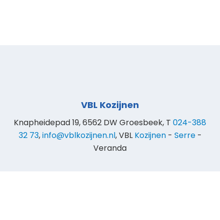
VBL Kozijnen
Knapheidepad 19, 6562 DW Groesbeek, T
024-388
32 73
,
info@vblkozijnen.nl
, VBL
Kozijnen
-
Serre
-
Veranda
© 2025 VBL Kozijnen