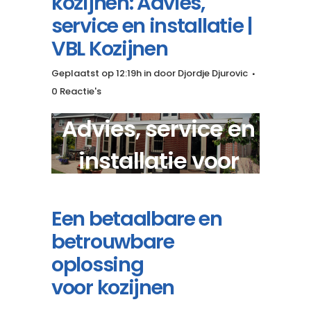
kozijnen: Advies,
service en installatie |
VBL Kozijnen
Geplaatst op 12:19h
in
door
Djordje Djurovic
0 Reactie's
Advies, service en
installatie voor
goedkope kozijnen?
Een betaalbare en
betrouwbare
oplossing
voor kozijnen