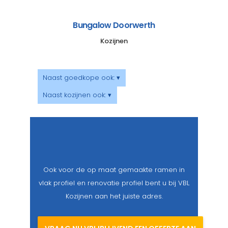
Bungalow Doorwerth
Kozijnen
Naast goedkope ook: ▾
Naast kozijnen ook: ▾
Ook voor de op maat gemaakte ramen in
vlak profiel en renovatie profiel bent u bij VBL
Kozijnen aan het juiste adres.