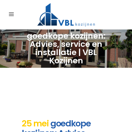
goedkope kozijnen:
Advies, service en
installatie | VBL
Kozijnen
25 mei
goedkope