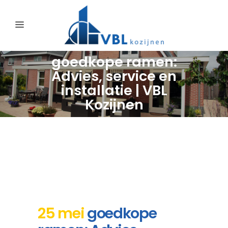
goedkope ramen:
Advies, service en
installatie | VBL
Kozijnen
25 mei
goedkope