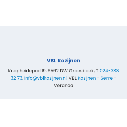
VBL Kozijnen
Knapheidepad 19, 6562 DW Groesbeek, T
024-388
32 73
,
info@vblkozijnen.nl
, VBL
Kozijnen
-
Serre
-
Veranda
© 2025 VBL Kozijnen