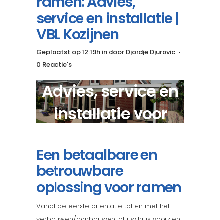
ramen: Advies,
service en installatie |
VBL Kozijnen
Geplaatst op 12:19h
in
door
Djordje Djurovic
0 Reactie's
Advies, service en
installatie voor
goedkope ramen?
Een betaalbare en
betrouwbare
oplossing voor ramen
Vanaf de eerste oriëntatie tot en met het
verbouwen/aanbouwen, of uw huis voorzien