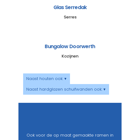
Glas Serredak
Serres
Bungalow Doorwerth
Kozijnen
Naast houten ook: ▾
Naast hardglazen schuifwanden ook: ▾
Ook voor de op maat gemaakte ramen in