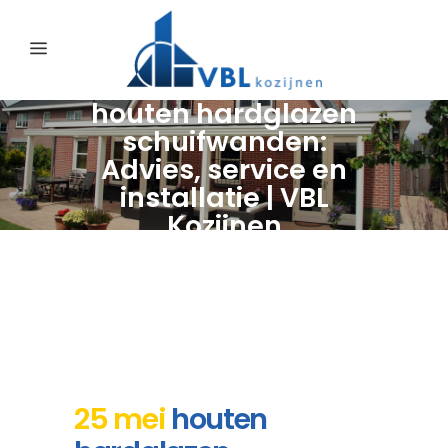
houten hardglazen
schuifwanden:
Advies, service en
installatie | VBL
Kozijnen
25 mei
houten