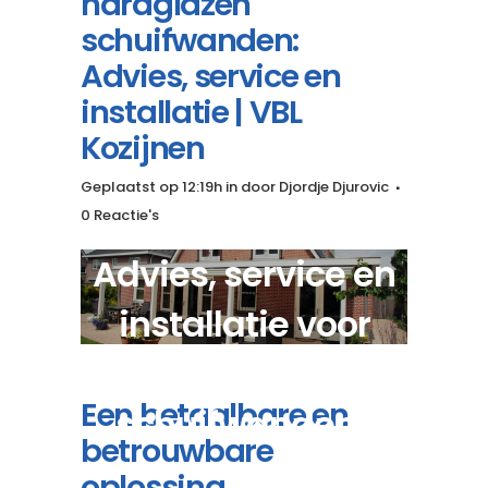
hardglazen
schuifwanden:
Advies, service en
installatie | VBL
Kozijnen
Geplaatst op 12:19h
in
door
Djordje Djurovic
0 Reactie's
Advies, service en
installatie voor
houten hardglazen
Een betaalbare en
schuifwanden?
betrouwbare
oplossing