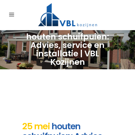
houten schuifpuien:
Advies, service en
installatie | VBL
Kozijnen
25 mei
houten