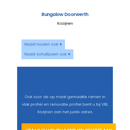
Bungalow Doorwerth
Kozijnen
Naast houten ook: ▾
Naast schuifpuien ook: ▾
Ook voor de op maat gemaakte ramen in
vlak profiel en renovatie profiel bent u bij VBL
Kozijnen aan het juiste adres.