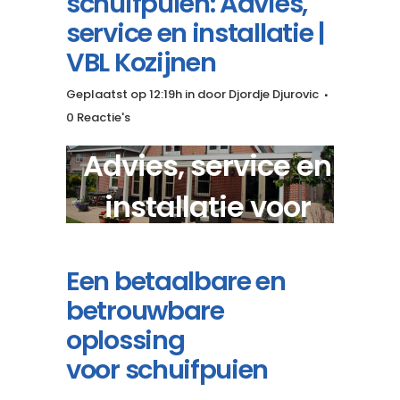
schuifpuien: Advies,
service en installatie |
VBL Kozijnen
Geplaatst op 12:19h
in
door
Djordje Djurovic
0 Reactie's
Advies, service en
installatie voor
houten schuifpuien?
Een betaalbare en
betrouwbare
oplossing
voor schuifpuien