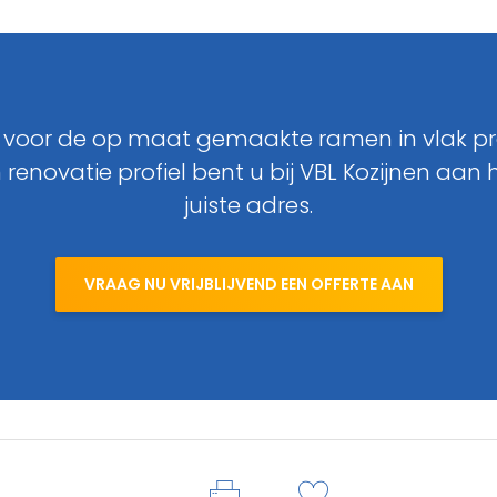
 voor de op maat gemaakte ramen in vlak pro
 renovatie profiel bent u bij VBL Kozijnen aan 
juiste adres.
VRAAG NU VRIJBLIJVEND EEN OFFERTE AAN