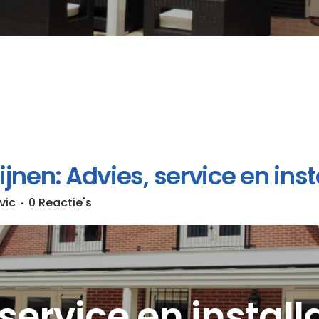
jnen: Advies, service en insta
vic
0 Reactie's
service en install