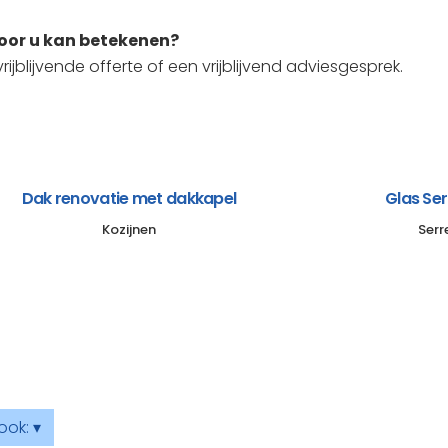
voor u kan betekenen?
ijblijvende offerte of een vrijblijvend adviesgesprek.
Dak renovatie met dakkapel
Glas Se
Kozijnen
Serr
ook: ▾