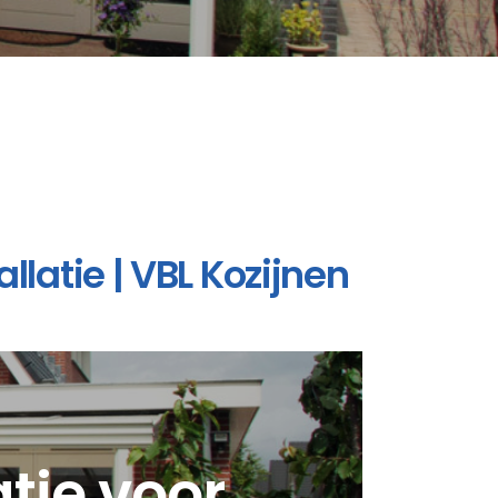
llatie | VBL Kozijnen
atie voor