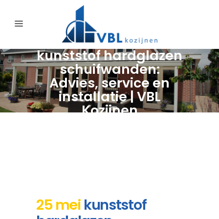
kunststof hardglazen
schuifwanden:
Advies, service en
installatie | VBL
Kozijnen
25 mei
kunststof