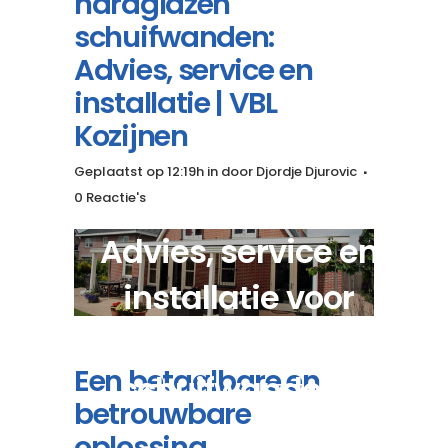
hardglazen
schuifwanden:
Advies, service en
installatie | VBL
Kozijnen
Geplaatst op 12:19h
in
door
Djordje Djurovic
0 Reactie's
Advies, service en
installatie voor
kunststof hardglazen
Een betaalbare en
schuifwanden?
betrouwbare
oplossing