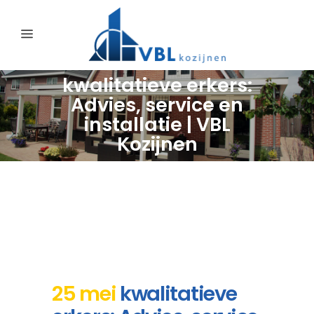
kwalitatieve erkers:
Advies, service en
installatie | VBL
Kozijnen
25 mei
kwalitatieve