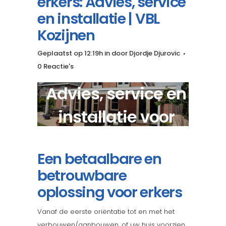
erkers: Advies, service
en installatie | VBL
Kozijnen
Geplaatst op 12:19h
in
door
Djordje Djurovic
0 Reactie's
Advies, service en
installatie voor
kwalitatieve erkers?
Een betaalbare en
betrouwbare
oplossing voor erkers
Vanaf de eerste oriëntatie tot en met het
verbouwen/aanbouwen, of uw huis voorzien