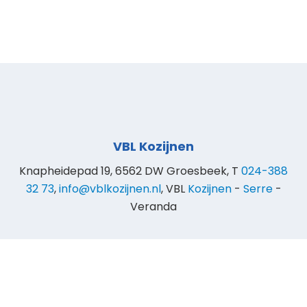
VBL Kozijnen
Knapheidepad 19, 6562 DW Groesbeek, T
024-388
32 73
,
info@vblkozijnen.nl
, VBL
Kozijnen
-
Serre
-
Veranda
© 2025 VBL Kozijnen