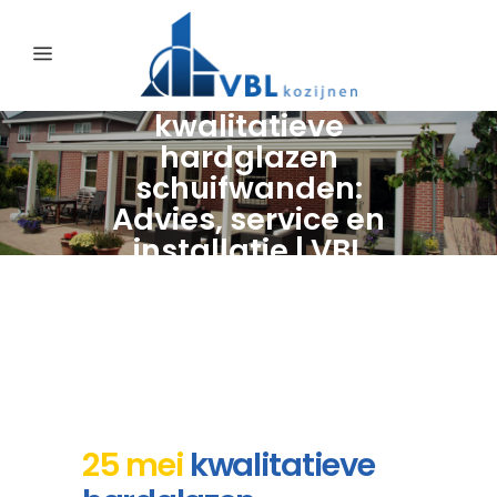
kwalitatieve
hardglazen
schuifwanden:
Advies, service en
installatie | VBL
Kozijnen
25 mei
kwalitatieve