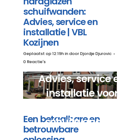
hardglazen
schuifwanden:
Advies, service en
installatie | VBL
Kozijnen
Geplaatst op 12:19h
in
door
Djordje Djurovic
0 Reactie's
Advies, service en
installatie voor
kwalitatieve hardglaze
Een betaalbare en
schuifwanden?
betrouwbare
oplossing