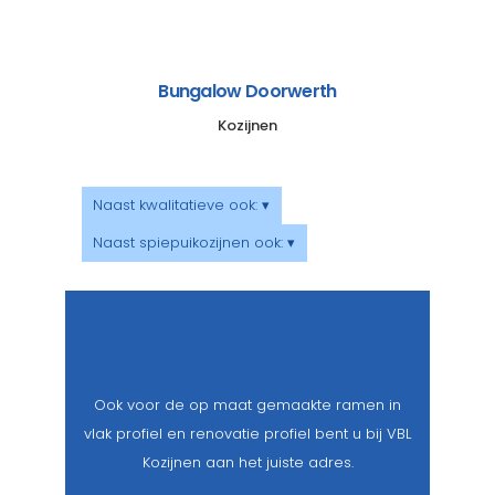
Bungalow Doorwerth
Kozijnen
Naast kwalitatieve ook: ▾
Naast spiepuikozijnen ook: ▾
Ook voor de op maat gemaakte ramen in
vlak profiel en renovatie profiel bent u bij VBL
Kozijnen aan het juiste adres.