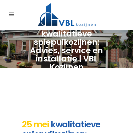
kwalitatieve
spiepuikozijnen:
Advies, service en
installatie | VBL
Kozijnen
25 mei
kwalitatieve