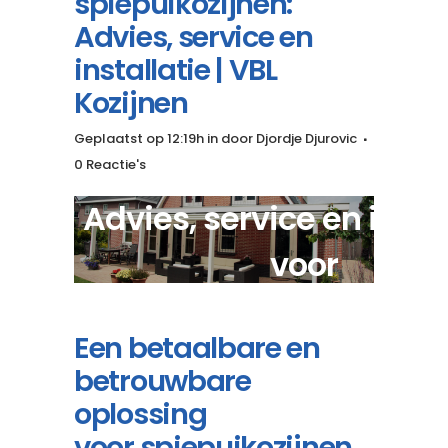
spiepuikozijnen:
Advies, service en
installatie | VBL
Kozijnen
Geplaatst op 12:19h
in
door
Djordje Djurovic
0 Reactie's
Advies, service en insta
voor
kwalitatieve spiepuikoz
Een betaalbare en
betrouwbare
oplossing
voor spiepuikozijnen