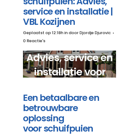
schuifpuien: Advies,
service en installatie |
VBL Kozijnen
Geplaatst op 12:18h
in
door
Djordje Djurovic
0 Reactie's
Advies, service en
installatie voor
luxe schuifpuien?
Een betaalbare en
betrouwbare
oplossing
voor schuifpuien