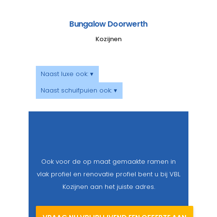
Bungalow Doorwerth
Kozijnen
Naast luxe ook: ▾
Naast schuifpuien ook: ▾
Ook voor de op maat gemaakte ramen in
vlak profiel en renovatie profiel bent u bij VBL
Kozijnen aan het juiste adres.