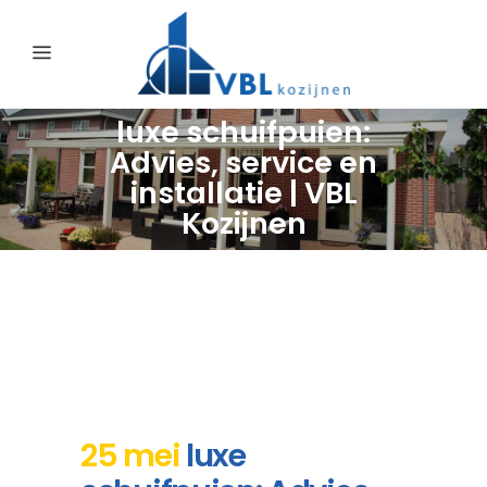
luxe schuifpuien:
Advies, service en
installatie | VBL
Kozijnen
25 mei
luxe