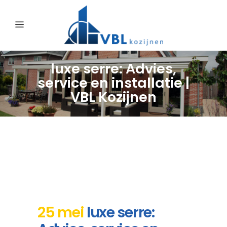
luxe serre: Advies,
service en installatie |
VBL Kozijnen
25 mei
luxe serre: