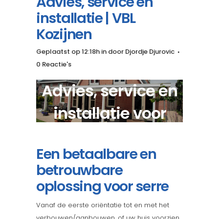
Advies, service en
installatie | VBL
Kozijnen
Geplaatst op 12:18h
in
door
Djordje Djurovic
0 Reactie's
Advies, service en
installatie voor
luxe serre?
Een betaalbare en
betrouwbare
oplossing voor serre
Vanaf de eerste oriëntatie tot en met het
verbouwen/aanbouwen, of uw huis voorzien