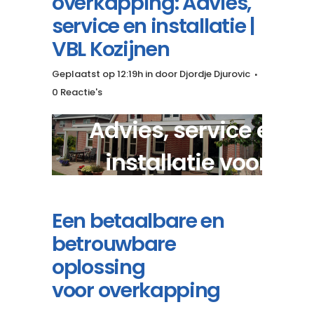
overkapping: Advies,
service en installatie |
VBL Kozijnen
Geplaatst op 12:19h
in
door
Djordje Djurovic
0 Reactie's
Advies, service en
installatie voor
maatwerk overkapping
Een betaalbare en
betrouwbare
oplossing
voor overkapping