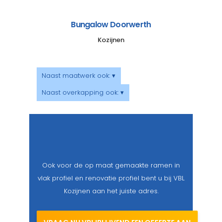
Bungalow Doorwerth
Kozijnen
Naast maatwerk ook: ▾
Naast overkapping ook: ▾
Ook voor de op maat gemaakte ramen in
vlak profiel en renovatie profiel bent u bij VBL
Kozijnen aan het juiste adres.