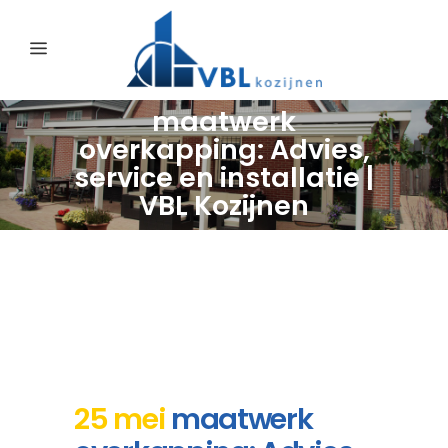
maatwerk
overkapping: Advies,
service en installatie |
VBL Kozijnen
25 mei
maatwerk