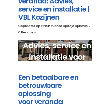
veranda: Advies,
service en installatie |
VBL Kozijnen
Geplaatst op 12:19h
in
door
Djordje Djurovic
0 Reactie's
Advies, service en
installatie voor
maatwerk veranda?
Een betaalbare en
betrouwbare
oplossing
voor veranda