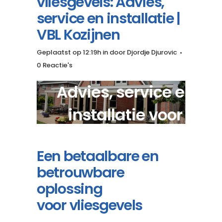
vliesgevels: Advies,
service en installatie |
VBL Kozijnen
Geplaatst op 12:19h
in
door
Djordje Djurovic
0 Reactie's
Advies, service en
installatie voor
maatwerk vliesgevels?
Een betaalbare en
betrouwbare
oplossing
voor vliesgevels