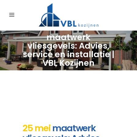
maatwerk
vliesgevels: Advies,
service en installatie |
VBL Kozijnen
25 mei
maatwerk