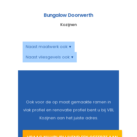
Bungalow Doorwerth
Kozijnen
Naast maatwerk ook: ▾
Naast vliesgevels ook: ▾
Ook voor de op maat gemaakte ramen in
vlak profiel en renovatie profiel bent u bij VBL
Kozijnen aan het juiste adres.