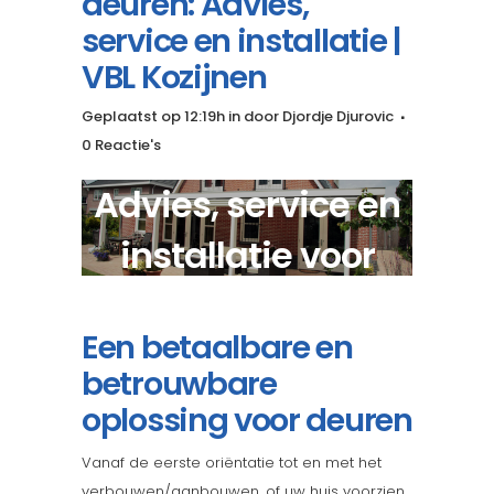
deuren: Advies,
service en installatie |
VBL Kozijnen
Geplaatst op 12:19h
in
door
Djordje Djurovic
0 Reactie's
Advies, service en
installatie voor
moderne deuren?
Een betaalbare en
betrouwbare
oplossing voor deuren
Vanaf de eerste oriëntatie tot en met het
verbouwen/aanbouwen, of uw huis voorzien