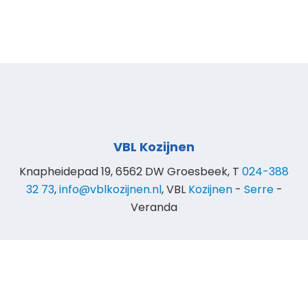
VBL Kozijnen
Knapheidepad 19, 6562 DW Groesbeek, T
024-388
32 73
,
info@vblkozijnen.nl
, VBL
Kozijnen
-
Serre
-
Veranda
© 2025 VBL Kozijnen