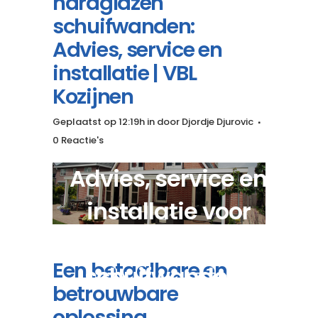
hardglazen
schuifwanden:
Advies, service en
installatie | VBL
Kozijnen
Geplaatst op 12:19h
in
door
Djordje Djurovic
0 Reactie's
Advies, service en
installatie voor
moderne hardglazen
Een betaalbare en
schuifwanden?
betrouwbare
oplossing