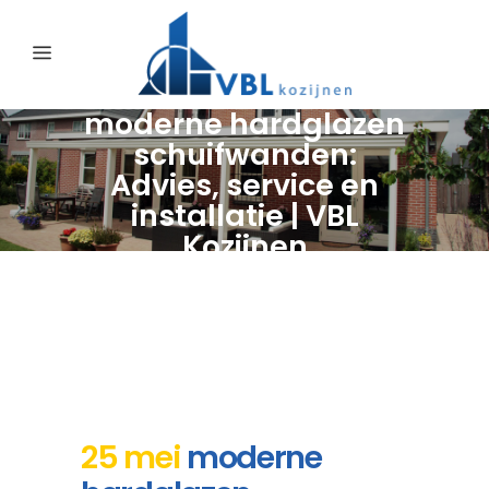
moderne hardglazen
schuifwanden:
Advies, service en
installatie | VBL
Kozijnen
25 mei
moderne