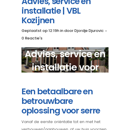
Advies, service en
installatie | VBL
Kozijnen
Geplaatst op 12:19h
in
door
Djordje Djurovic
0 Reactie's
Advies, service en
installatie voor
moderne serre?
Een betaalbare en
betrouwbare
oplossing voor serre
Vanaf de eerste oriëntatie tot en met het
verbouwen/aanbouwen, of uw huis voorzien