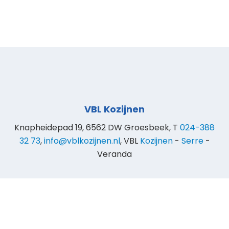
VBL Kozijnen
Knapheidepad 19, 6562 DW Groesbeek, T
024-388
32 73
,
info@vblkozijnen.nl
, VBL
Kozijnen
-
Serre
-
Veranda
© 2025 VBL Kozijnen