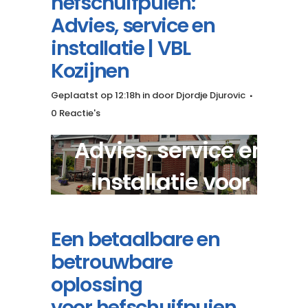
hefschuifpuien:
Advies, service en
installatie | VBL
Kozijnen
Geplaatst op 12:18h
in
door
Djordje Djurovic
0 Reactie's
Advies, service en
installatie voor
ronde hefschuifpuien?
Een betaalbare en
betrouwbare
oplossing
voor hefschuifpuien