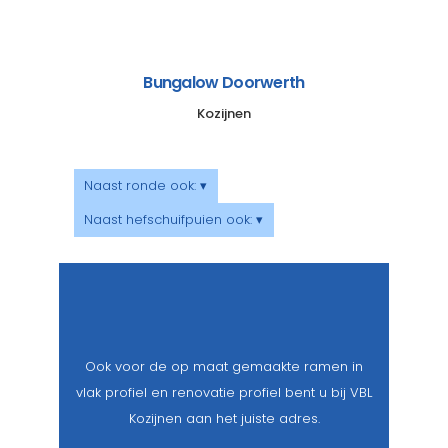
Bungalow Doorwerth
Kozijnen
Naast ronde ook: ▾
Naast hefschuifpuien ook: ▾
Ook voor de op maat gemaakte ramen in
vlak profiel en renovatie profiel bent u bij VBL
Kozijnen aan het juiste adres.