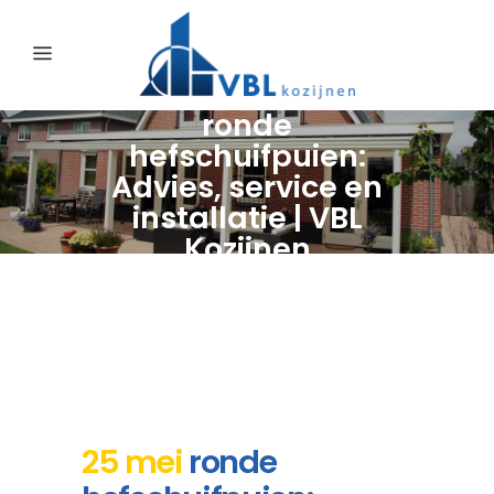
ronde
hefschuifpuien:
Advies, service en
installatie | VBL
Kozijnen
25 mei
ronde