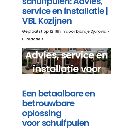
schuifpuien: Advies,
service en installatie |
VBL Kozijnen
Geplaatst op 12:18h
in
door
Djordje Djurovic
0 Reactie's
Advies, service en
installatie voor
ronde schuifpuien?
Een betaalbare en
betrouwbare
oplossing
voor schuifpuien