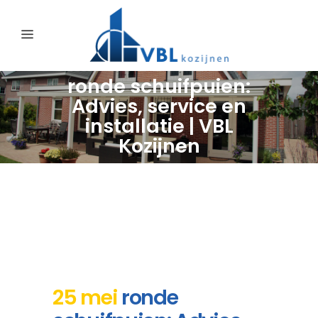
ronde schuifpuien:
Advies, service en
installatie | VBL
Kozijnen
25 mei
ronde