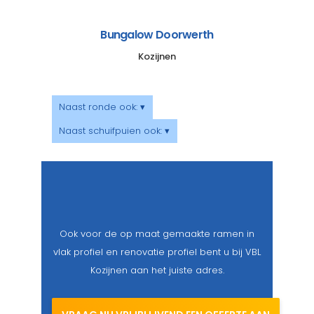
Bungalow Doorwerth
Kozijnen
Naast ronde ook: ▾
Naast schuifpuien ook: ▾
Ook voor de op maat gemaakte ramen in
vlak profiel en renovatie profiel bent u bij VBL
Kozijnen aan het juiste adres.