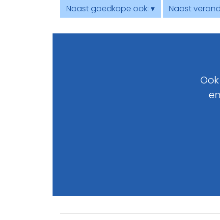
Naast goedkope ook: ▾
Naast verand
Ook
en