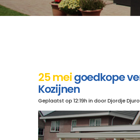
25 mei
goedkope vera
Kozijnen
Geplaatst op 12:19h
in
door
Djordje Djuro