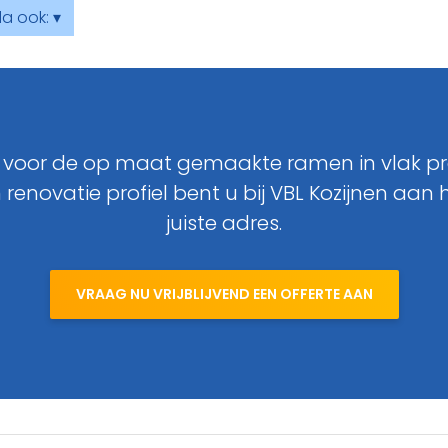
a ook: ▾
 voor de op maat gemaakte ramen in vlak pro
 renovatie profiel bent u bij VBL Kozijnen aan 
juiste adres.
VRAAG NU VRIJBLIJVEND EEN OFFERTE AAN