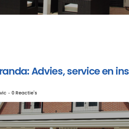
nda: Advies, service en insta
vic
0 Reactie's