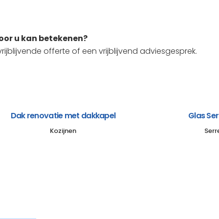
voor u kan betekenen?
ijblijvende offerte of een vrijblijvend adviesgesprek.
Dak renovatie met dakkapel
Glas Se
Kozijnen
Serr