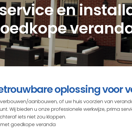
service en install
oedkope verand
etrouwbare oplossing voor 
et verbouwen/aanbouwen, of uw huis voorzien van verand
unt. Wij bieden u onze professionele werkwijze, prima serv
chteraf iets niet zou kloppen.
an met goedkope veranda