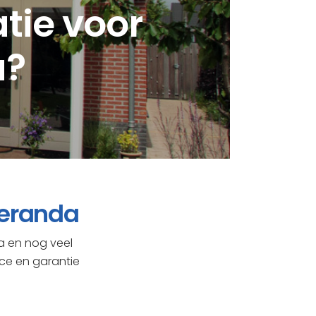
atie voor
a?
veranda
a en nog veel
ice en garantie