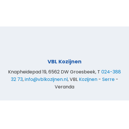
VBL Kozijnen
Knapheidepad 19, 6562 DW Groesbeek, T
024-388
32 73
,
info@vblkozijnen.nl
, VBL
Kozijnen
-
Serre
-
Veranda
© 2025 VBL Kozijnen