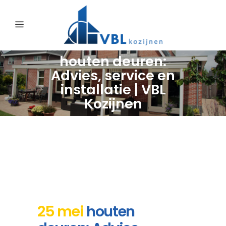
houten deuren:
Advies, service en
installatie | VBL
Kozijnen
25 mei
houten