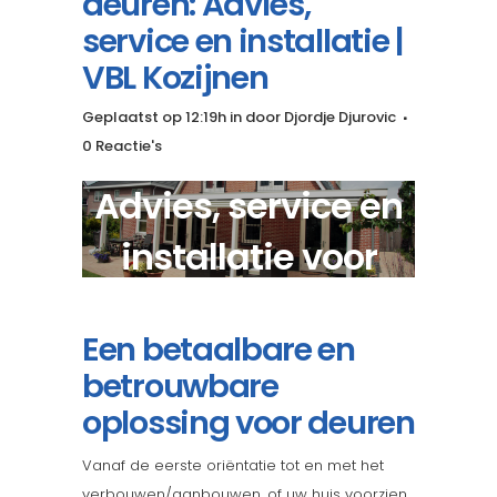
deuren: Advies,
service en installatie |
VBL Kozijnen
Geplaatst op 12:19h
in
door
Djordje Djurovic
0 Reactie's
Advies, service en
installatie voor
houten deuren?
Een betaalbare en
betrouwbare
oplossing voor deuren
Vanaf de eerste oriëntatie tot en met het
verbouwen/aanbouwen, of uw huis voorzien