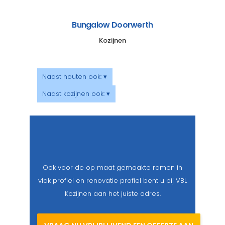
Bungalow Doorwerth
Kozijnen
Naast houten ook: ▾
Naast kozijnen ook: ▾
Ook voor de op maat gemaakte ramen in
vlak profiel en renovatie profiel bent u bij VBL
Kozijnen aan het juiste adres.