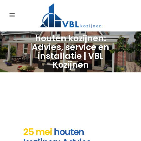
houten kozijnen:
Advies, service en
installatie | VBL
Kozijnen
25 mei
houten