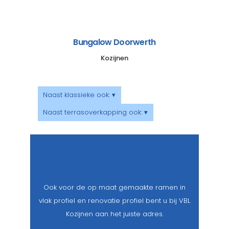
Bungalow Doorwerth
Kozijnen
Naast klassieke ook: ▾
Naast terrasoverkapping ook: ▾
Ook voor de op maat gemaakte ramen in
vlak profiel en renovatie profiel bent u bij VBL
Kozijnen aan het juiste adres.