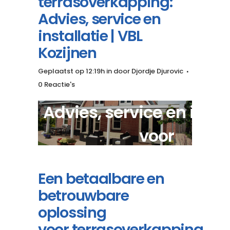
terrasoverkapping:
Advies, service en
installatie | VBL
Kozijnen
Geplaatst op 12:19h
in
door
Djordje Djurovic
0 Reactie's
Advies, service en insta
voor
klassieke terrasoverka
Een betaalbare en
betrouwbare
oplossing
voor terrasoverkapping