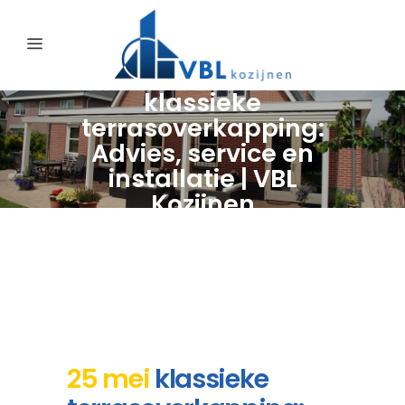
klassieke
terrasoverkapping:
Advies, service en
installatie | VBL
Kozijnen
25 mei
klassieke