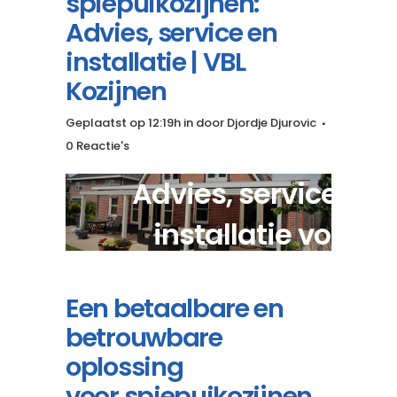
spiepuikozijnen:
Advies, service en
installatie | VBL
Kozijnen
Geplaatst op 12:19h
in
door
Djordje Djurovic
0 Reactie's
Advies, service en
installatie voor
maatwerk spiepuikozij
Een betaalbare en
betrouwbare
oplossing
voor spiepuikozijnen