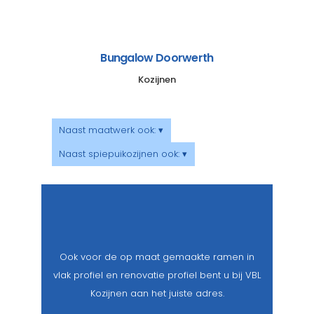
Bungalow Doorwerth
Kozijnen
Naast maatwerk ook: ▾
Naast spiepuikozijnen ook: ▾
Ook voor de op maat gemaakte ramen in
vlak profiel en renovatie profiel bent u bij VBL
Kozijnen aan het juiste adres.