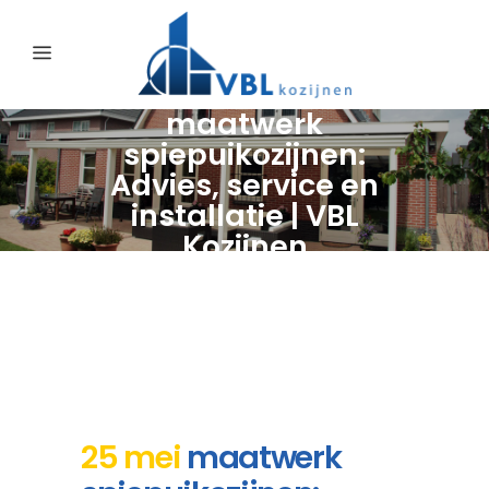
maatwerk
spiepuikozijnen:
Advies, service en
installatie | VBL
Kozijnen
25 mei
maatwerk