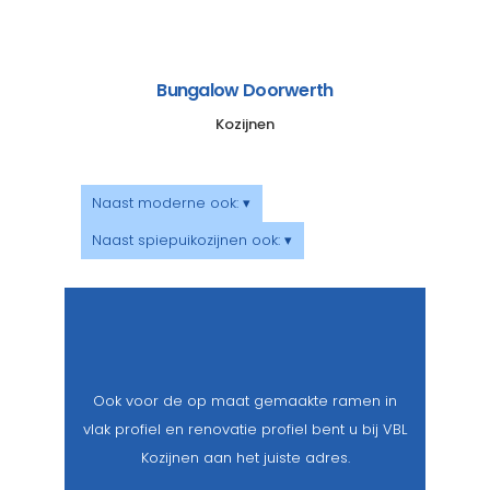
Bungalow Doorwerth
Kozijnen
Naast moderne ook: ▾
Naast spiepuikozijnen ook: ▾
Ook voor de op maat gemaakte ramen in
vlak profiel en renovatie profiel bent u bij VBL
Kozijnen aan het juiste adres.