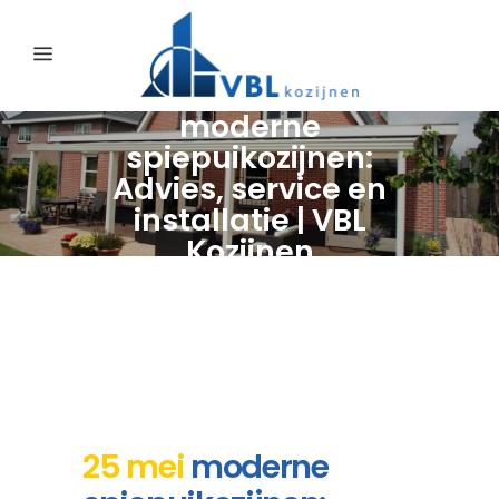
moderne
spiepuikozijnen:
Advies, service en
installatie | VBL
Kozijnen
25 mei
moderne