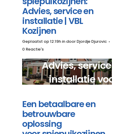
spiepuikozijnen:
Advies, service en
installatie | VBL
Kozijnen
Geplaatst op 12:19h
in
door
Djordje Djurovic
0 Reactie's
Advies, service en
installatie voor
moderne spiepuikozijn
Een betaalbare en
betrouwbare
oplossing
voor spiepuikozijnen